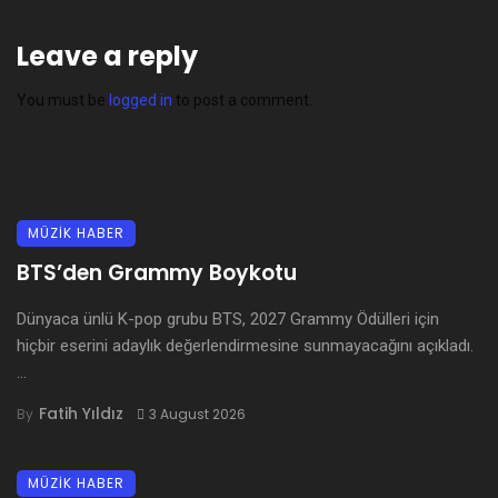
Leave a reply
You must be
logged in
to post a comment.
MÜZİK HABER
BTS’den Grammy Boykotu
Dünyaca ünlü K-pop grubu BTS, 2027 Grammy Ödülleri için
hiçbir eserini adaylık değerlendirmesine sunmayacağını açıkladı.
...
Fatih Yıldız
By
3 August 2026
MÜZİK HABER