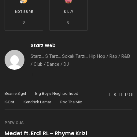
NOT SURE
SILLY
0
0
Starz Web
Starz... S Tarz... Sokak Tarzı... Hip Hop / Rap / R&B
/ Club / Dance / DJ
Twitter
Beanie Sigel
Big Boy's Neighborhood
0
1458
K-Dot
Kendrick Lamar
Roc The Mic
PREVIOUS
Medet ft. Erdi RL – Rhyme Krizi