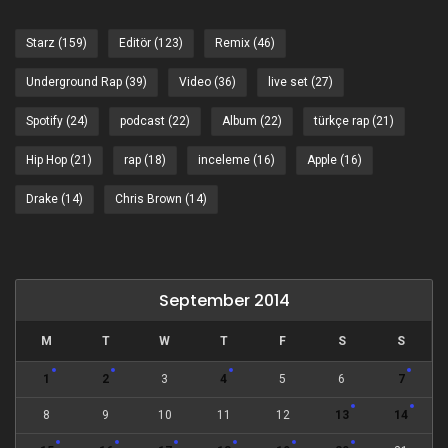
Starz
(159)
Editör
(123)
Remix
(46)
Underground Rap
(39)
Video
(36)
live set
(27)
Spotify
(24)
podcast
(22)
Album
(22)
türkçe rap
(21)
Hip Hop
(21)
rap
(18)
inceleme
(16)
Apple
(16)
Drake
(14)
Chris Brown
(14)
September 2014
M
T
W
T
F
S
S
1
2
3
4
5
6
7
8
9
10
11
12
13
14