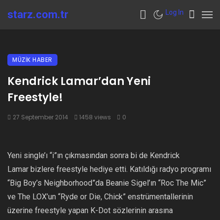
starz.com.tr
Log In
MÜZİK HABER
Kendrick Lamar’dan Yeni
Freestyle!
27 September 2014
1458 views
0
Yeni single’ı “i”ın çıkmasından sonra bi de Kendrick
Lamar bizlere freestyle hediye etti. Katıldığı radyo programı
“Big Boy’s Neighborhood”da Beanie Sigel’ın “Roc The Mic”
ve The LOX’un “Ryde or Die, Chick” enstrümentallerinin
üzerine freestyle yapan K-Dot sözlerinin arasına