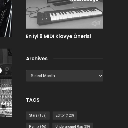
in En İyi
En İyi 8 MIDI Klavye Önerisi
Dünyanın
DJ’leri!
Archives
Archives
TAGS
Starz
(159)
Editör
(123)
Remix
(46)
Underground Rap
(39)