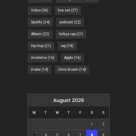
Video
(36)
live set
(27)
Spotify
(24)
podcast
(22)
Album
(22)
türkçe rap
(21)
Hip Hop
(21)
rap
(18)
inceleme
(16)
Apple
(16)
Drake
(14)
Chris Brown
(14)
August 2026
M
T
W
T
F
S
S
1
2
3
4
5
6
7
8
9