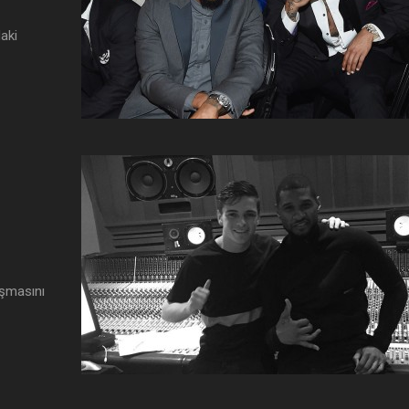
daki
Dünyanın En Çok Kazanan
Müzik Prodüksiyonu İç
DJ’leri!
DAW Yazılımları
lışmasını