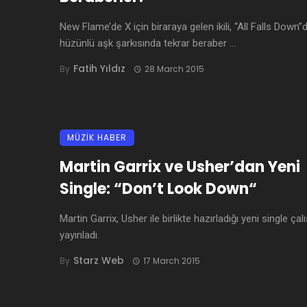
New Flame’de X için biraraya gelen ikili, “All Falls Down”
hüzünlü aşk şarkısında tekrar beraber ...
Fatih Yıldız
By
28 March 2015
MÜZİK HABER
Martin Garrix ve Usher’dan Yeni
Single: “Don’t Look Down“
Martin Garrix, Usher ile birlikte hazırladığı yeni single ça
yayınladı.
Starz Web
By
17 March 2015