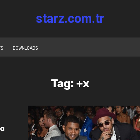
starz.com.tr
WS
DOWNLOADS
Tag: +x
ha